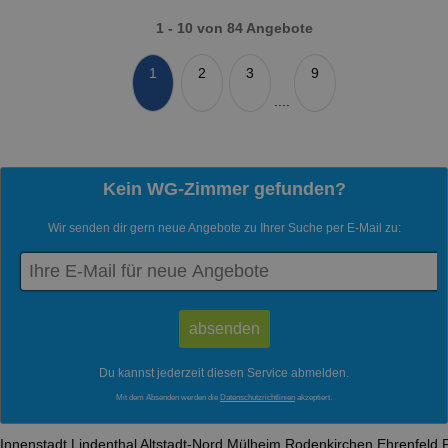
1 - 10 von 84 Angebote
1
2
3
9
....
Kein WG-Zimmer gefunden?
Wir senden dir gern neue Angebote zu Ihrer Suche per E-Mail zu:
Du kannst jederzeit diesen Service abmelden.
Mit dem Absenden werden die
Datenschutzrichtlinien
akzeptiert.
Innenstadt
Lindenthal
Altstadt-Nord
Mülheim
Rodenkirchen
Ehrenfeld