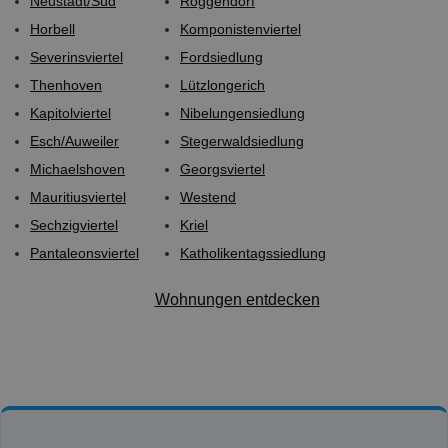
Neustadt/Süd
Roggendorf
Horbell
Komponistenviertel
Severinsviertel
Fordsiedlung
Thenhoven
Lützlongerich
Kapitolviertel
Nibelungensiedlung
Esch/Auweiler
Stegerwaldsiedlung
Michaelshoven
Georgsviertel
Mauritiusviertel
Westend
Sechzigviertel
Kriel
Pantaleonsviertel
Katholikentagssiedlung
Wohnungen entdecken