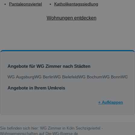
Pantaleonsviertel
Katholikentagssiedlung
Wohnungen entdecken
Angebote für WG Zimmer nach Städten
WG Augsburg
WG Berlin
WG Bielefeld
WG Bochum
WG Bonn
WG Bra
Angebote in Ihrem Umkreis
+ Aufklappen
Sie befinden sich hier: WG Zimmer in Köln Sechzigviertel -
Wohngemeinschaften auf Die-WG-Boerse.de