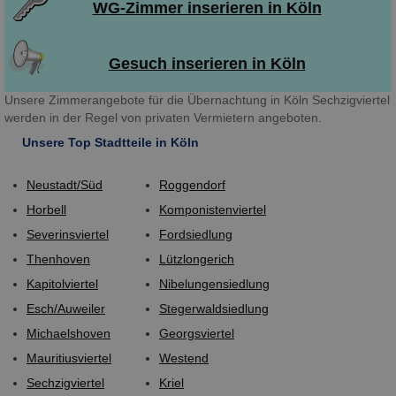
WG-Zimmer inserieren in Köln
Gesuch inserieren in Köln
Unsere Zimmerangebote für die Übernachtung in Köln Sechzigviertel
werden in der Regel von privaten Vermietern angeboten.
Unsere Top Stadtteile in Köln
Neustadt/Süd
Roggendorf
Horbell
Komponistenviertel
Severinsviertel
Fordsiedlung
Thenhoven
Lützlongerich
Kapitolviertel
Nibelungensiedlung
Esch/Auweiler
Stegerwaldsiedlung
Michaelshoven
Georgsviertel
Mauritiusviertel
Westend
Sechzigviertel
Kriel