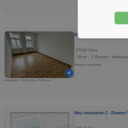
Wohnen in Gera-Debschwit
07548 Gera
49 m²
2 Zimmer
Wohnun
Weidener Immobilien
Aktualisiert: 21 Stunden, 6 Minuten
Neu renovierte 2 - Zimmer