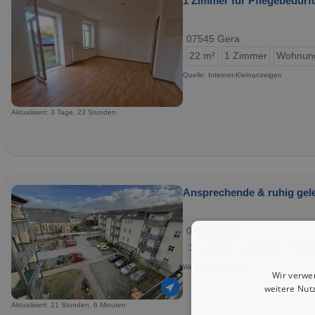
1 Zimmer für Pflegebedürf
07545 Gera
22 m²
1 Zimmer
Wohnun
Quelle: Internet-Kleinanzeigen
Aktualisiert: 3 Tage, 23 Stunden
Ansprechende & ruhig gele
07546 Gera
37,20 m²
1 Zimmer
Wohn
Weidener Immobilien
Wir verwe
weitere Nut
Aktualisiert: 21 Stunden, 6 Minuten