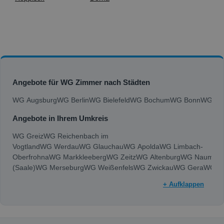
Angebote für WG Zimmer nach Städten
WG Augsburg
WG Berlin
WG Bielefeld
WG Bochum
WG Bonn
WG Bra
Angebote in Ihrem Umkreis
WG Greiz
WG Reichenbach im
Vogtland
WG Werdau
WG Glauchau
WG Apolda
WG Limbach-
Oberfrohna
WG Markkleeberg
WG Zeitz
WG Altenburg
WG Naumbur
(Saale)
WG Merseburg
WG Weißenfels
WG Zwickau
WG Gera
WG J
+ Aufklappen