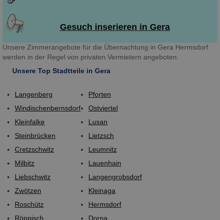
Gesuch inserieren in Gera
Unsere Zimmerangebote für die Übernachtung in Gera Hermsdorf
werden in der Regel von privaten Vermietern angeboten.
Unsere Top Stadtteile in Gera
Langenberg
Pforten
Windischenbernsdorf
Ostviertel
Kleinfalke
Lusan
Steinbrücken
Lietzsch
Cretzschwitz
Leumnitz
Milbitz
Lauenhain
Liebschwitz
Langengrobsdorf
Zwötzen
Kleinaga
Roschütz
Hermsdorf
Röppisch
Dorna