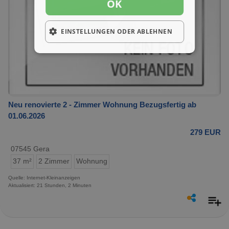
OK
EINSTELLUNGEN ODER ABLEHNEN
Neu renovierte 2 - Zimmer Wohnung Bezugsfertig ab
01.06.2026
279 EUR
07545 Gera
37 m²
2 Zimmer
Wohnung
Quelle: Internet-Kleinanzeigen
Aktualisiert: 21 Stunden, 2 Minuten