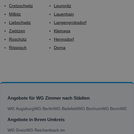
Cretzschwitz
Leumnitz
Milbitz
Lauenhain
Liebschwitz
Langengrobsdorf
Zwötzen
Kleinaga
Roschütz
Hermsdorf
Röppisch
Dorna
Angebote für WG Zimmer nach Städten
WG Augsburg
WG Berlin
WG Bielefeld
WG Bochum
WG Bonn
WG Bra
Angebote in Ihrem Umkreis
WG Greiz
WG Reichenbach im