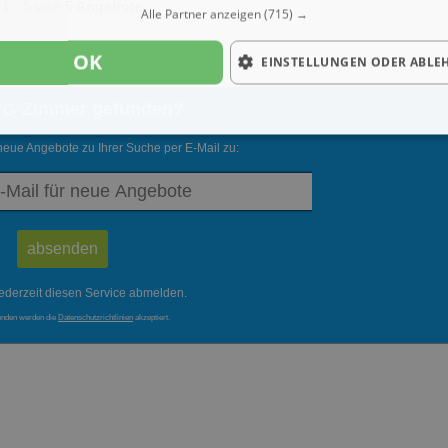
1 - 5 von 5 Angebote
Alle Partner anzeigen
(715) →
OK
EINSTELLUNGEN ODER ABLE
WG-Zimmer gefunden?
neue Angebote zu Ihrer Suche per E-Mail zu:
ederzeit diesen Service abmelden.
enden werden die
Datenschutzrichtlinien
akzeptiert.