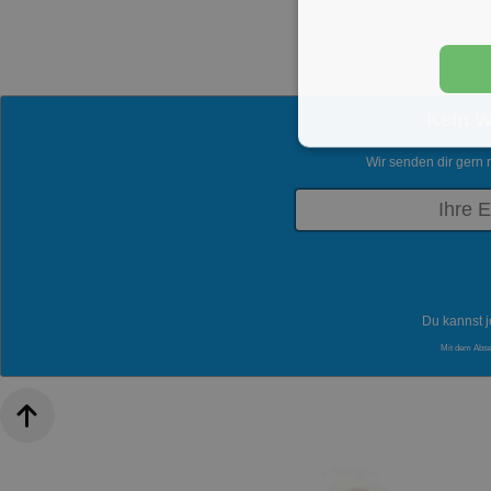
Kein 
Wir senden dir gern 
Du kannst j
Mit dem Abs