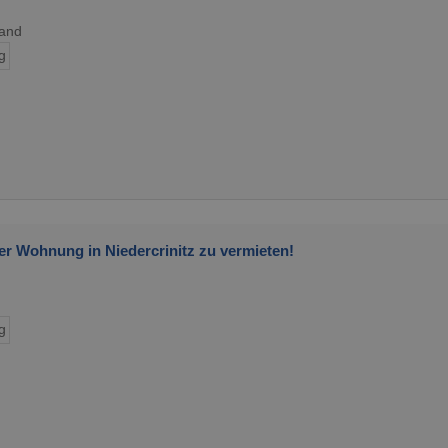
land
g
r Wohnung in Niedercrinitz zu vermieten!
g