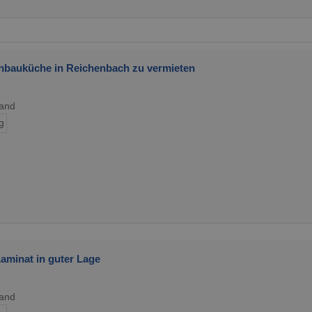
nbauküche in Reichenbach zu vermieten
land
g
aminat in guter Lage
land