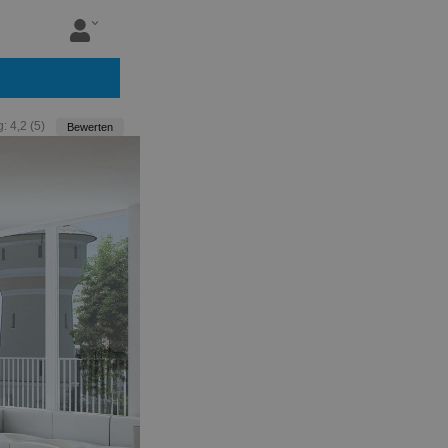
g:
4,2
(
5
)
Bewerten