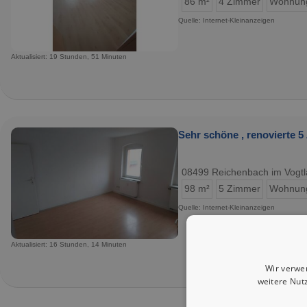
86 m²
4 Zimmer
Wohnun
Quelle: Internet-Kleinanzeigen
Aktualisiert: 19 Stunden, 51 Minuten
Sehr schöne , renovierte
08499 Reichenbach im Vogtl
98 m²
5 Zimmer
Wohnun
Quelle: Internet-Kleinanzeigen
Aktualisiert: 16 Stunden, 14 Minuten
Wir verwe
weitere Nut