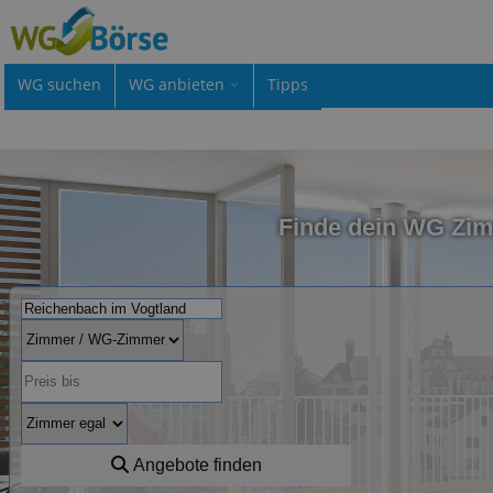
WG suchen
WG anbieten
Tipps
Finde dein WG Zim
Angebote finden