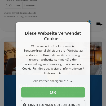
1 Zimmer
Zimmer
Quelle: Immobilienscout24.de
Aktualisiert: 1 Tag, 10 Stunden
Diese Webseite verwendet
Cookies.
Wir verwenden Cookies, um die
Benutzerfreundlichkeit unserer Website zu
verbessern. Durch die weitere Nutzung
unserer Webseite stimmen Sie der
Verwendung von Cookies gemäß unserer
Cookie-Richtlinie zu.
Weitere Informationen /
Datenschutz
Alle Partner anzeigen
(715) →
OK
EINSTELLUNGEN ODER ABLEHNEN