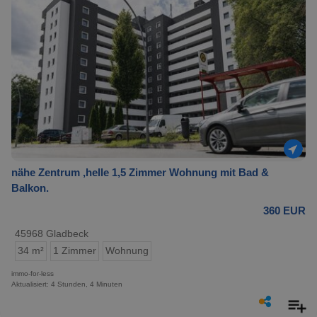
nähe Zentrum ,helle 1,5 Zimmer Wohnung mit Bad &
Balkon.
360 EUR
45968 Gladbeck
34 m²
1 Zimmer
Wohnung
immo-for-less
Aktualisiert: 4 Stunden, 4 Minuten