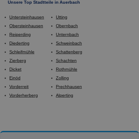
Unsere Top Stadtteile in Auerbach
Untersteinhausen
Utting
Obersteinhausen
Obernbach
Reiperding
Unternbach
Diederting
Schweinbach
Schleifmühle
Schattenberg
Zierberg
Schachten
Dicket
Rothmühle
Einöd
Zolling
Vorderreit
Prechhausen
Vorderherberg
Alperting