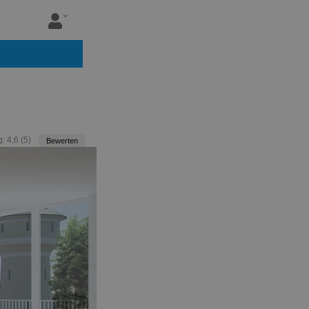
g:
4,6
(
5
)
Bewerten