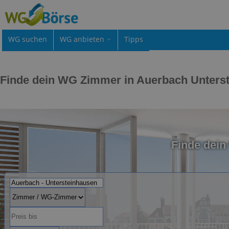
WG suchen
WG anbieten
Tipps
Finde dein WG Zimmer in Auerbach Unters
Finde dei