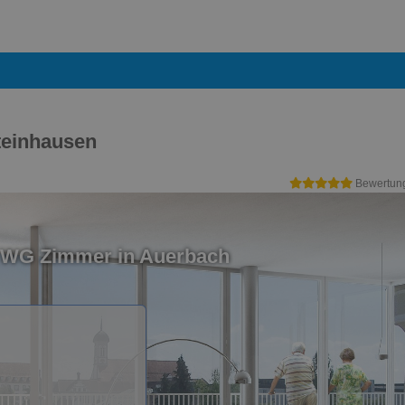
teinhausen
Bewertun
n WG Zimmer in Auerbach