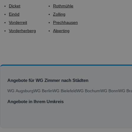
Dicket
Rothmühle
Einöd
Zolling
Vorderreit
Prechhausen
Vorderherberg
Alperting
Angebote für WG Zimmer nach Städten
WG Augsburg
WG Berlin
WG Bielefeld
WG Bochum
WG Bonn
WG Bra
Angebote in Ihrem Umkreis