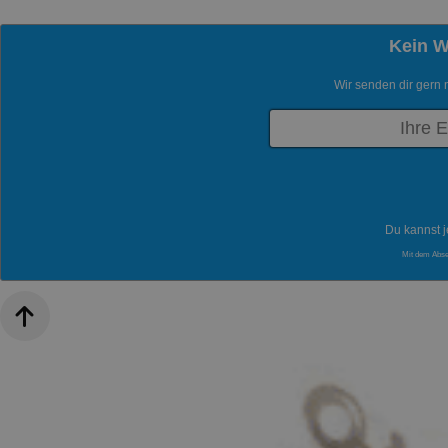
Kein 
Wir senden dir gern 
Du kannst j
Mit dem Abs