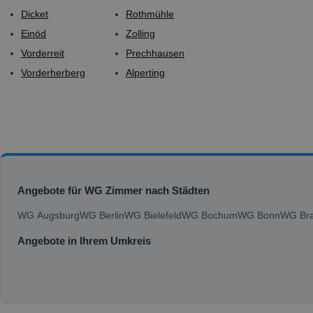
Dicket
Rothmühle
Einöd
Zolling
Vorderreit
Prechhausen
Vorderherberg
Alperting
Angebote für WG Zimmer nach Städten
WG Augsburg
WG Berlin
WG Bielefeld
WG Bochum
WG Bonn
WG Bra
Angebote in Ihrem Umkreis