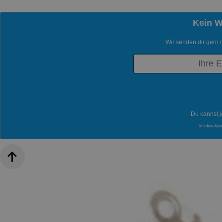
Kein 
Wir senden dir gern 
Du kannst j
Mit dem Abs