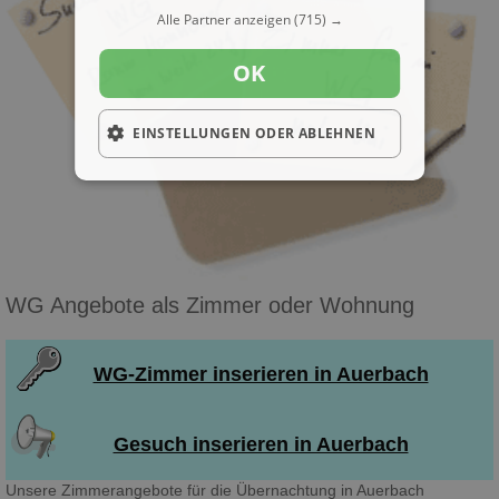
Alle Partner anzeigen
(715) →
OK
EINSTELLUNGEN ODER ABLEHNEN
WG Angebote als Zimmer oder Wohnung
WG-Zimmer inserieren in Auerbach
Gesuch inserieren in Auerbach
Unsere Zimmerangebote für die Übernachtung in Auerbach