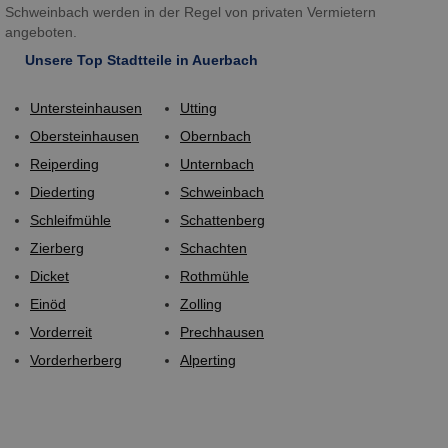
Schweinbach werden in der Regel von privaten Vermietern
angeboten.
Unsere Top Stadtteile in Auerbach
Untersteinhausen
Utting
Obersteinhausen
Obernbach
Reiperding
Unternbach
Diederting
Schweinbach
Schleifmühle
Schattenberg
Zierberg
Schachten
Dicket
Rothmühle
Einöd
Zolling
Vorderreit
Prechhausen
Vorderherberg
Alperting