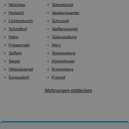
Vetschau
Steinebrück
Horbach
Vaalserquartier
Lichtenbusch
Schurzelt
Schmithof
Steffensviertel
Hahn
Solarsiedlung
Friesenrath
Hörn
Seffent
Steppenberg
Siegel
Königshügel
Viktoriaviertel
Kronenberg
Europadorf
Freund
Wohnungen entdecken