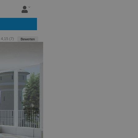
:
4,15
(
7
)
Bewerten