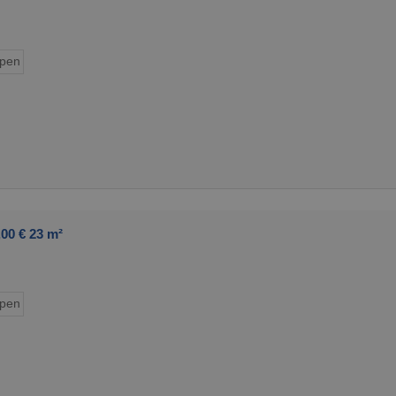
ypen
00 € 23 m²
ypen