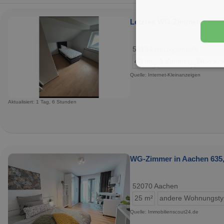
Letztes WG-Zimmer
52134 Herzogenrath
40 m²
1 Zimmer
Wohnun
Quelle: Internet-Kleinanzeigen
Aktualisiert: 1 Tag, 6 Stunden
WG-Zimmer in Aachen 635,
52070 Aachen
25 m²
andere Wohnungst
Quelle: Immobilienscout24.de