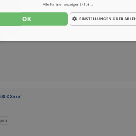
Alle Partner anzeigen
(715) →
OK
EINSTELLUNGEN ODER ABLE
g
00 € 25 m²
ypen