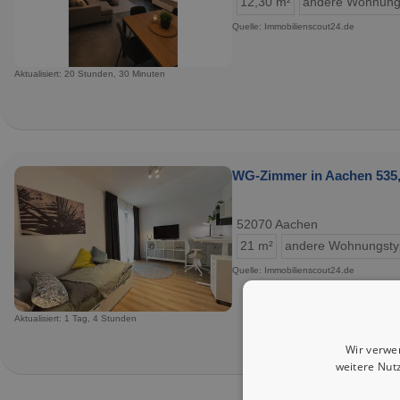
12,30 m²
andere Wohnung
Quelle: Immobilienscout24.de
Aktualisiert: 20 Stunden, 30 Minuten
WG-Zimmer in Aachen 535,
52070 Aachen
21 m²
andere Wohnungst
Quelle: Immobilienscout24.de
Aktualisiert: 1 Tag, 4 Stunden
Wir verwe
weitere Nut