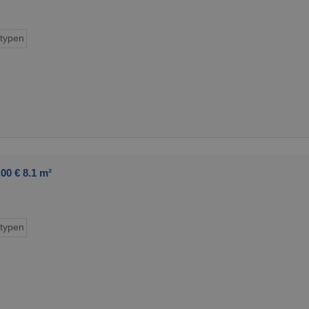
typen
0 € 8.1 m²
typen