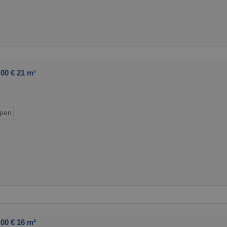
00 € 21 m²
ypen
00 € 16 m²