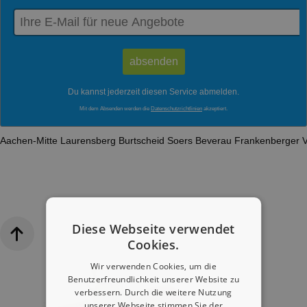
Du kannst jederzeit diesen Service abmelden.
Mit dem Absenden werden die
Datenschutzrichtlinien
akzeptiert.
Aachen-Mitte
Laurensberg
Burtscheid
Soers
Beverau
Frankenberger V
Diese Webseite verwendet
Cookies.
Wir verwenden Cookies, um die
Benutzerfreundlichkeit unserer Website zu
verbessern. Durch die weitere Nutzung
unserer Webseite stimmen Sie der