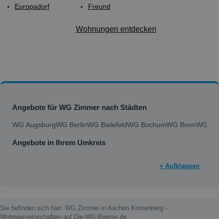
Europadorf
Freund
Wohnungen entdecken
Angebote für WG Zimmer nach Städten
WG Augsburg
WG Berlin
WG Bielefeld
WG Bochum
WG Bonn
WG Bra
Angebote in Ihrem Umkreis
+ Aufklappen
Sie befinden sich hier: WG Zimmer in Aachen Kronenberg -
Wohngemeinschaften auf Die-WG-Boerse.de