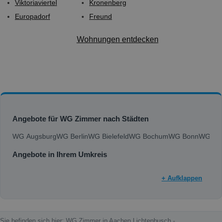
Viktoriaviertel
Kronenberg
Europadorf
Freund
Wohnungen entdecken
Angebote für WG Zimmer nach Städten
WG Augsburg
WG Berlin
WG Bielefeld
WG Bochum
WG Bonn
WG Bra
Angebote in Ihrem Umkreis
+ Aufklappen
Sie befinden sich hier: WG Zimmer in Aachen Lichtenbusch -