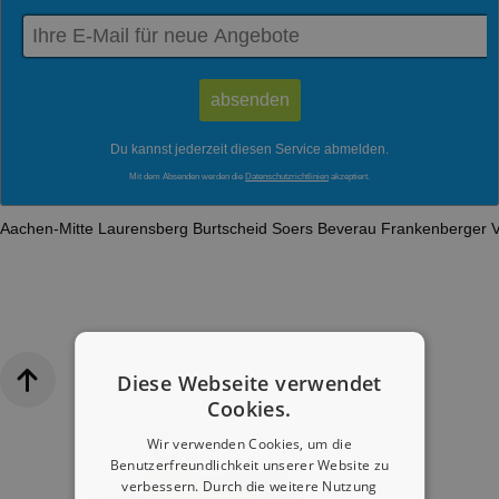
Du kannst jederzeit diesen Service abmelden.
Mit dem Absenden werden die
Datenschutzrichtlinien
akzeptiert.
Aachen-Mitte
Laurensberg
Burtscheid
Soers
Beverau
Frankenberger V
Diese Webseite verwendet
Cookies.
Wir verwenden Cookies, um die
Benutzerfreundlichkeit unserer Website zu
verbessern. Durch die weitere Nutzung