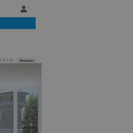
g:
4,5
(
6
)
Bewerten