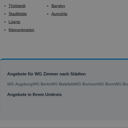
Thölstedt
Bargloy
Stadtfelde
Aumühle
Lüerte
Kleinenkneten
Angebote für WG Zimmer nach Städten
WG Augsburg
WG Berlin
WG Bielefeld
WG Bochum
WG Bonn
WG Bra
Angebote in Ihrem Umkreis