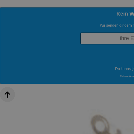
Kein 
Wir senden dir gern 
Du kannst j
Mit dem Abs