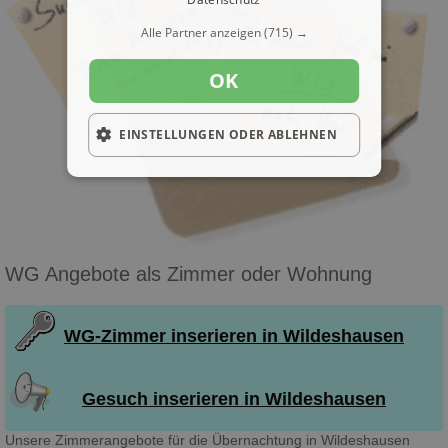
Alle Partner anzeigen
(715) →
OK
EINSTELLUNGEN ODER ABLEHNEN
WG Angebote als Zimmer oder Wohnung
WG-Zimmer inserieren in Wildeshausen
Gesuch inserieren in Wildeshausen
Unsere Zimmerangebote für die Übernachtung in Wildeshausen