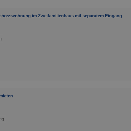
chosswohnung im Zweifamilienhaus mit separatem Eingang
g
mieten
ng