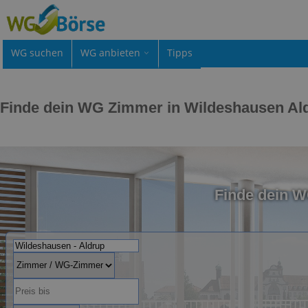
WG suchen
WG anbieten
Tipps
Finde dein WG Zimmer in Wildeshausen Al
Finde dein 