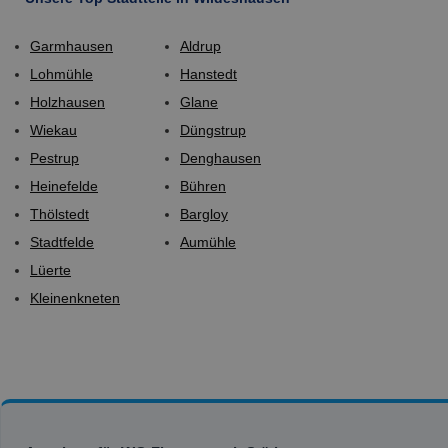
Garmhausen
Aldrup
Lohmühle
Hanstedt
Holzhausen
Glane
Wiekau
Düngstrup
Pestrup
Denghausen
Heinefelde
Bühren
Thölstedt
Bargloy
Stadtfelde
Aumühle
Lüerte
Kleinenkneten