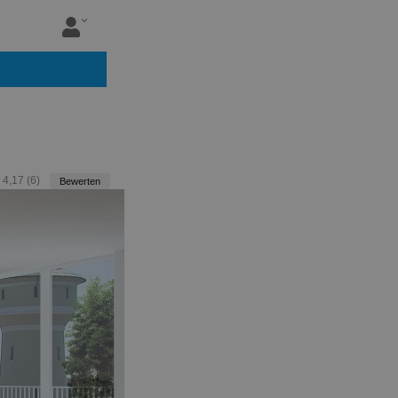
:
4,17
(
6
)
Bewerten