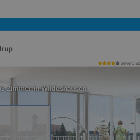
drup
Bewertung
WG Zimmer in Wildeshausen