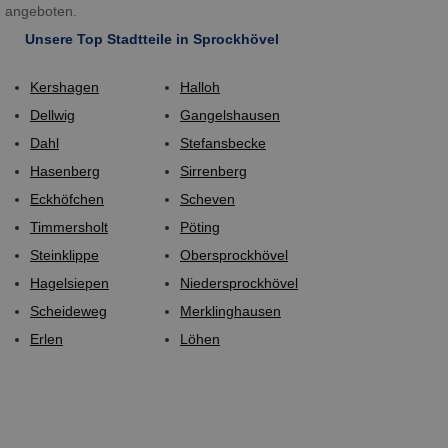
angeboten.
Unsere Top Stadtteile in Sprockhövel
Kershagen
Halloh
Dellwig
Gangelshausen
Dahl
Stefansbecke
Hasenberg
Sirrenberg
Eckhöfchen
Scheven
Timmersholt
Pöting
Steinklippe
Obersprockhövel
Hagelsiepen
Niedersprockhövel
Scheideweg
Merklinghausen
Erlen
Löhen