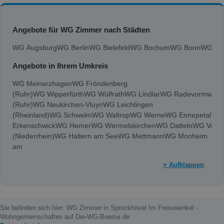
Angebote für WG Zimmer nach Städten
WG Augsburg
WG Berlin
WG Bielefeld
WG Bochum
WG Bonn
WG Bra
Angebote in Ihrem Umkreis
WG Meinerzhagen
WG Fröndenberg
(Ruhr)
WG Wipperfürth
WG Wülfrath
WG Lindlar
WG Radevormwald
(Ruhr)
WG Neukirchen-Vluyn
WG Leichlingen
(Rheinland)
WG Schwelm
WG Waltrop
WG Werne
WG Ennepetal
WG
Erkenschwick
WG Hemer
WG Wermelskirchen
WG Datteln
WG Voer
(Niederrhein)
WG Haltern am See
WG Mettmann
WG Monheim
am
Rhein
WG Kamen
WG Kaarst
WG Erkrath
WG Schwerte
WG Bergka
+ Aufklappen
(Sauerland)
WG Hattingen
WG Hilden
WG Meerbusch
WG Unna
WG 
(Rheinland)
WG Herten
WG Dormagen
WG Dinslaken
WG Lüdensch
Rauxel
WG Dorsten
WG Gladbeck
WG Velbert
WG Marl
WG Lünen
WG
Gladbach
WG Bottrop
WG Neuss
WG Herne
WG Solingen
WG Lever
Sie befinden sich hier: WG Zimmer in Sprockhövel Im Freisewinkel -
an der
Wohngemeinschaften auf Die-WG-Boerse.de
Ruhr
WG Hagen
WG Oberhausen
WG Krefeld
WG Gelsenkirchen
WG