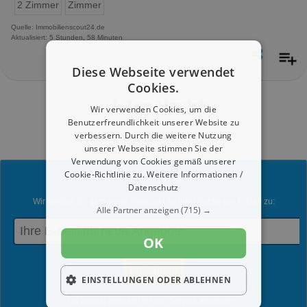
2 Zimmer
Zimmer
Quelle: Immobilienscout24.de
Aktualisiert: 5 Stunden, 58 Minuten
Diese Webseite verwendet
Cookies.
1 - 2 von 2 Angebote
Wir verwenden Cookies, um die
Benutzerfreundlichkeit unserer Website zu
verbessern. Durch die weitere Nutzung
unserer Webseite stimmen Sie der
Verwendung von Cookies gemäß unserer
Kein WG-Zimmer gefunden?
Cookie-Richtlinie zu.
Weitere Informationen /
Datenschutz
Wir senden dir gern neue Angebote zu Ihrer Suche per E-Mail zu:
Alle Partner anzeigen
(715) →
OK
EINSTELLUNGEN ODER ABLEHNEN
Du kannst jederzeit diesen Service abmelden.