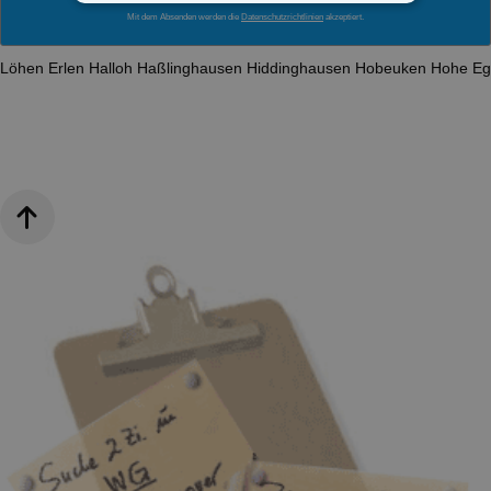
Mit dem Absenden werden die
Datenschutzrichtlinien
akzeptiert.
Löhen
Erlen
Halloh
Haßlinghausen
Hiddinghausen
Hobeuken
Hohe E