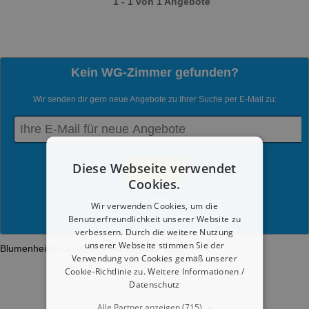
1 - 1 von 1 Angebote
Kein WG-Zimmer gefunden?
Wir senden dir gern neue Angebote zu Ihrer Suche per E-Mail zu:
Diese Webseite verwendet
Cookies.
Du kannst jederzeit diesen Service abmelden.
Wir verwenden Cookies, um die
Benutzerfreundlichkeit unserer Website zu
Mit dem Absenden werden die
Datenschutzrichtlinien
akzeptiert.
verbessern. Durch die weitere Nutzung
unserer Webseite stimmen Sie der
Blumenheide
Kevelaer Mitte
Keylaer
Vorst
Verwendung von Cookies gemäß unserer
Cookie-Richtlinie zu.
Weitere Informationen /
Datenschutz
Alle Partner anzeigen
(715) →