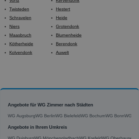
Vorst
Kervendonk
Twisteden
Hestert
Schravelen
Heide
Niers
Grotendonk
Maasbruch
Blumenheide
Kötherheide
Berendonk
Kolvendonk
Auwelt
Angebote für WG Zimmer nach Städten
WG Augsburg
WG Berlin
WG Bielefeld
WG Bochum
WG Bonn
WG Bra
Angebote in Ihrem Umkreis
WG Duisburg
WG Mönchengladbach
WG Krefeld
WG Oberhausen
W