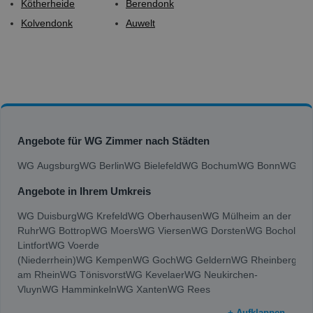
Kötherheide
Berendonk
Kolvendonk
Auwelt
Angebote für WG Zimmer nach Städten
WG Augsburg
WG Berlin
WG Bielefeld
WG Bochum
WG Bonn
WG Bra
Angebote in Ihrem Umkreis
WG Duisburg
WG Krefeld
WG Oberhausen
WG Mülheim an der
Ruhr
WG Bottrop
WG Moers
WG Viersen
WG Dorsten
WG Bocholt
WG
Lintfort
WG Voerde
(Niederrhein)
WG Kempen
WG Goch
WG Geldern
WG Rheinberg
WG
am Rhein
WG Tönisvorst
WG Kevelaer
WG Neukirchen-
Vluyn
WG Hamminkeln
WG Xanten
WG Rees
+ Aufklappen