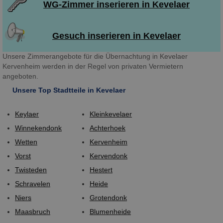
WG-Zimmer inserieren in Kevelaer
Gesuch inserieren in Kevelaer
Unsere Zimmerangebote für die Übernachtung in Kevelaer
Kervenheim werden in der Regel von privaten Vermietern
angeboten.
Unsere Top Stadtteile in Kevelaer
Keylaer
Kleinkevelaer
Winnekendonk
Achterhoek
Wetten
Kervenheim
Vorst
Kervendonk
Twisteden
Hestert
Schravelen
Heide
Niers
Grotendonk
Maasbruch
Blumenheide