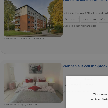
Wunderschöne 3 Zimmer W
45279 Essen / Stadtbezirk VI
69,58 m²
3 Zimmer
Wohn
Quelle: Internet-Kleinanzeigen
Aktualisiert: 10 Stunden, 35 Minuten
Wohnen auf Zeit in Sprockh
45549 Sprockhövel
2 Zimmer
Zimmer
Quelle: Immobilienscout24.de
Wir verwe
weitere Nut
Aktualisiert: 2 Tage, 3 Stunden