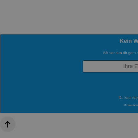
Kein 
Wir senden dir gern 
Du kannst j
Mit dem Abs