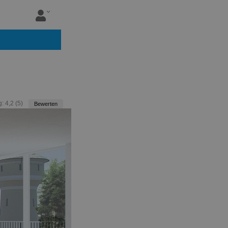
g:
4,2
(
5
)
Bewerten