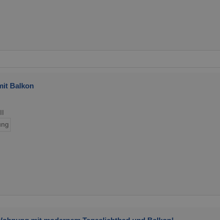
mit Balkon
II
ung