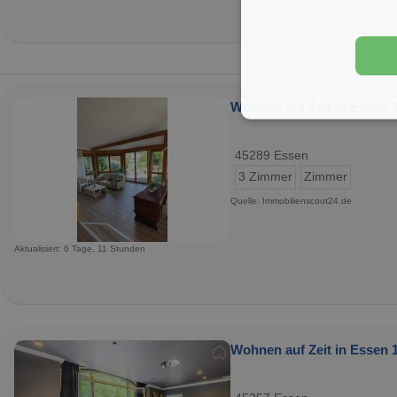
Wohnen auf Zeit in Essen 1
45289 Essen
3 Zimmer
Zimmer
Quelle: Immobilienscout24.de
Aktualisiert: 6 Tage, 11 Stunden
Wohnen auf Zeit in Essen 1