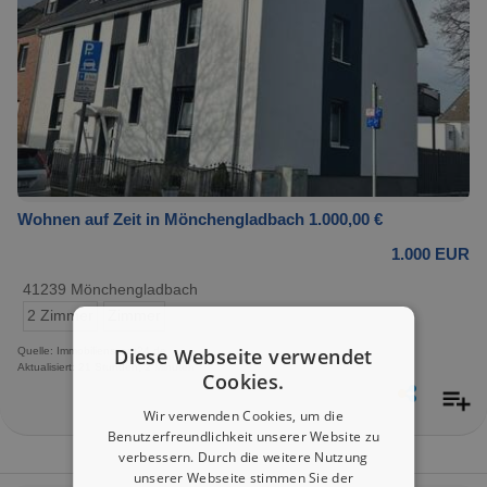
Wohnen auf Zeit in Mönchengladbach 1.000,00 €
1.000 EUR
41239 Mönchengladbach
2 Zimmer
Zimmer
Diese Webseite verwendet
Quelle: Immobilienscout24.de
Aktualisiert: 21 Stunden, 2 Minuten
Cookies.
Wir verwenden Cookies, um die
Benutzerfreundlichkeit unserer Website zu
verbessern. Durch die weitere Nutzung
unserer Webseite stimmen Sie der