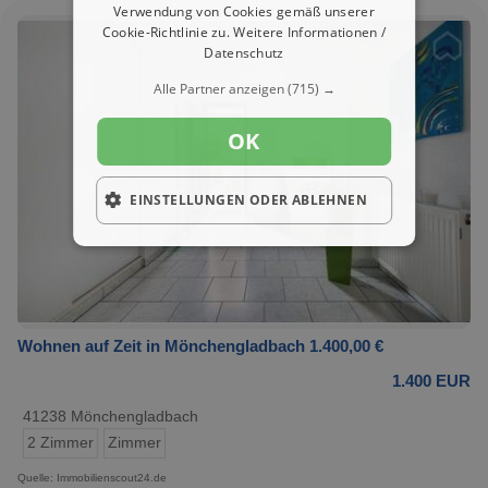
Verwendung von Cookies gemäß unserer
Cookie-Richtlinie zu.
Weitere Informationen /
Datenschutz
Alle Partner anzeigen
(715) →
OK
EINSTELLUNGEN ODER ABLEHNEN
Wohnen auf Zeit in Mönchengladbach 1.400,00 €
1.400 EUR
41238 Mönchengladbach
2 Zimmer
Zimmer
Quelle: Immobilienscout24.de