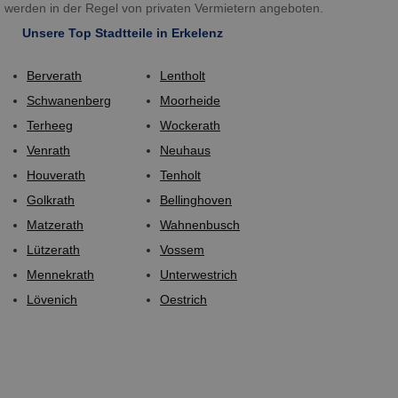
werden in der Regel von privaten Vermietern angeboten.
Unsere Top Stadtteile in Erkelenz
Berverath
Lentholt
Schwanenberg
Moorheide
Terheeg
Wockerath
Venrath
Neuhaus
Houverath
Tenholt
Golkrath
Bellinghoven
Matzerath
Wahnenbusch
Lützerath
Vossem
Mennekrath
Unterwestrich
Lövenich
Oestrich