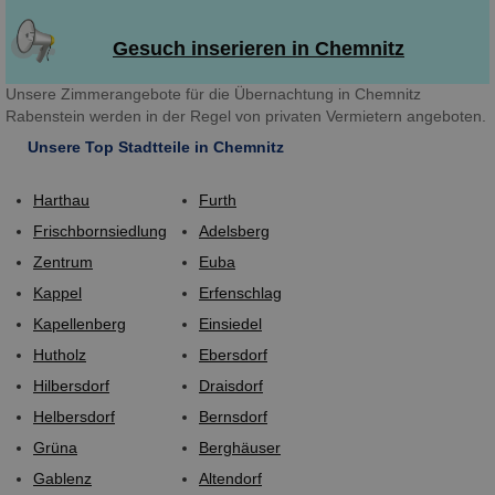
Gesuch inserieren in Chemnitz
Unsere Zimmerangebote für die Übernachtung in Chemnitz
Rabenstein werden in der Regel von privaten Vermietern angeboten.
Unsere Top Stadtteile in Chemnitz
Harthau
Furth
Frischbornsiedlung
Adelsberg
Zentrum
Euba
Kappel
Erfenschlag
Kapellenberg
Einsiedel
Hutholz
Ebersdorf
Hilbersdorf
Draisdorf
Helbersdorf
Bernsdorf
Grüna
Berghäuser
Gablenz
Altendorf