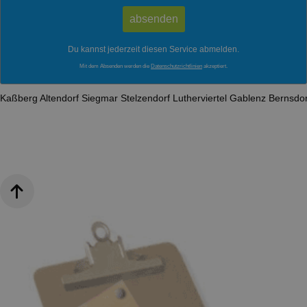
Du kannst jederzeit diesen Service abmelden.
Mit dem Absenden werden die
Datenschutzrichtlinien
akzeptiert.
Kaßberg
Altendorf
Siegmar
Stelzendorf
Lutherviertel
Gablenz
Bernsdo