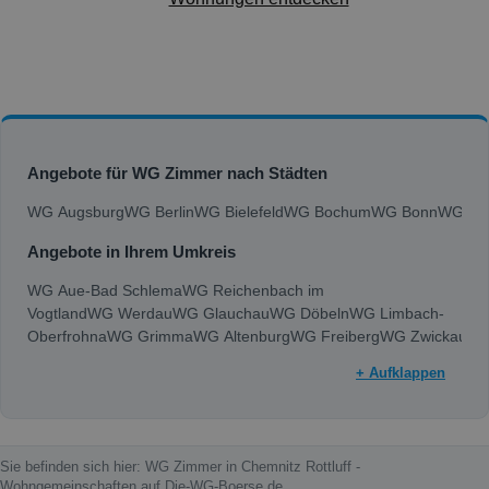
Angebote für WG Zimmer nach Städten
WG Augsburg
WG Berlin
WG Bielefeld
WG Bochum
WG Bonn
WG Bra
Angebote in Ihrem Umkreis
WG Aue-Bad Schlema
WG Reichenbach im
Vogtland
WG Werdau
WG Glauchau
WG Döbeln
WG Limbach-
Oberfrohna
WG Grimma
WG Altenburg
WG Freiberg
WG Zwickau
WG
+ Aufklappen
Sie befinden sich hier: WG Zimmer in Chemnitz Rottluff -
Wohngemeinschaften auf Die-WG-Boerse.de