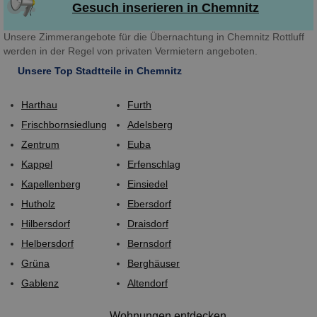
Gesuch inserieren in Chemnitz
Unsere Zimmerangebote für die Übernachtung in Chemnitz Rottluff
werden in der Regel von privaten Vermietern angeboten.
Unsere Top Stadtteile in Chemnitz
Harthau
Furth
Frischbornsiedlung
Adelsberg
Zentrum
Euba
Kappel
Erfenschlag
Kapellenberg
Einsiedel
Hutholz
Ebersdorf
Hilbersdorf
Draisdorf
Helbersdorf
Bernsdorf
Grüna
Berghäuser
Gablenz
Altendorf
Wohnungen entdecken