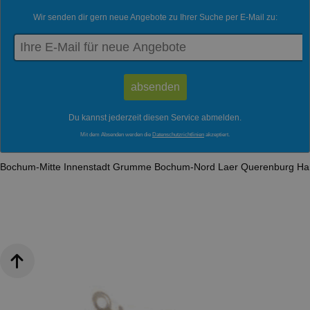
Wir senden dir gern neue Angebote zu Ihrer Suche per E-Mail zu:
Du kannst jederzeit diesen Service abmelden.
Mit dem Absenden werden die
Datenschutzrichtlinien
akzeptiert.
Bochum-Mitte
Innenstadt
Grumme
Bochum-Nord
Laer
Querenburg
Ha