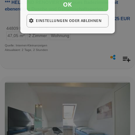
*** HELL UND RENOVIERT *** neues Badezimmer mit
OK
ebenerdiger Dusche und Gemeinschaftsgarten
425 EUR
EINSTELLUNGEN ODER ABLEHNEN
44809 Bochum / Bochum-Mitte
47,05 m²
2 Zimmer
Wohnung
Quelle: Internet-Kleinanzeigen
Aktualisiert: 2 Tage, 2 Stunden