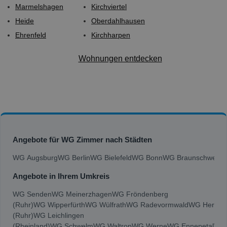
Marmelshagen
Kirchviertel
Heide
Oberdahlhausen
Ehrenfeld
Kirchharpen
Wohnungen entdecken
Angebote für WG Zimmer nach Städten
WG Augsburg
WG Berlin
WG Bielefeld
WG Bonn
WG Braunschweig
W
Angebote in Ihrem Umkreis
WG Senden
WG Meinerzhagen
WG Fröndenberg
(Ruhr)
WG Wipperfürth
WG Wülfrath
WG Radevormwald
WG Herdec
(Ruhr)
WG Leichlingen
(Rheinland)
WG Schwelm
WG Waltrop
WG Werne
WG Ennepetal
WG