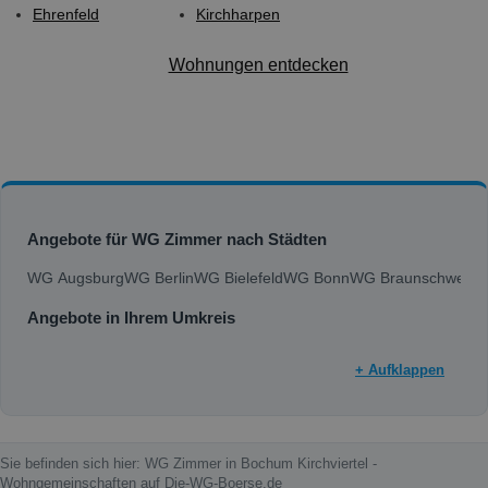
Ehrenfeld
Kirchharpen
Wohnungen entdecken
Angebote für WG Zimmer nach Städten
WG Augsburg
WG Berlin
WG Bielefeld
WG Bonn
WG Braunschweig
W
Angebote in Ihrem Umkreis
+ Aufklappen
Sie befinden sich hier: WG Zimmer in Bochum Kirchviertel -
Wohngemeinschaften auf Die-WG-Boerse.de