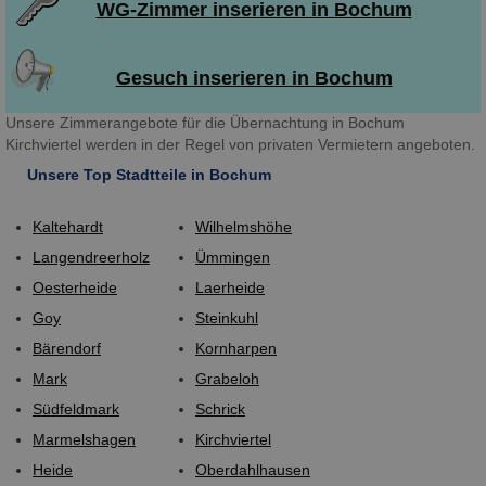
WG-Zimmer inserieren in Bochum
Gesuch inserieren in Bochum
Unsere Zimmerangebote für die Übernachtung in Bochum
Kirchviertel werden in der Regel von privaten Vermietern angeboten.
Unsere Top Stadtteile in Bochum
Kaltehardt
Wilhelmshöhe
Langendreerholz
Ümmingen
Oesterheide
Laerheide
Goy
Steinkuhl
Bärendorf
Kornharpen
Mark
Grabeloh
Südfeldmark
Schrick
Marmelshagen
Kirchviertel
Heide
Oberdahlhausen