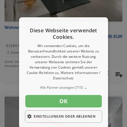
Wohnen auf Zeit in Karben 895,00 €
Diese Webseite verwendet
Cookies.
895 EUR
Wir verwenden Cookies, um die
61184 Karben
Benutzerfreundlichkeit unserer Website zu
2 Zimmer
Zimmer
verbessern. Durch die weitere Nutzung
unserer Webseite stimmen Sie der
Quelle: Immobilienscout24.de
Aktualisiert: 1 Tag, 17 Stunden
Verwendung von Cookies gemäß unserer
Cookie-Richtlinie zu.
Weitere Informationen /
Datenschutz
Alle Partner anzeigen
(715) →
OK
EINSTELLUNGEN ODER ABLEHNEN