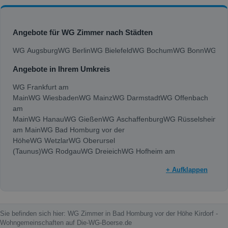
Angebote für WG Zimmer nach Städten
WG Augsburg
WG Berlin
WG Bielefeld
WG Bochum
WG Bonn
WG Bra
Angebote in Ihrem Umkreis
WG Frankfurt am
Main
WG Wiesbaden
WG Mainz
WG Darmstadt
WG Offenbach
am
Main
WG Hanau
WG Gießen
WG Aschaffenburg
WG Rüsselsheim
am Main
WG Bad Homburg vor der
Höhe
WG Wetzlar
WG Oberursel
(Taunus)
WG Rodgau
WG Dreieich
WG Hofheim am
Taunus
WG Maintal
WG Langen (Hessen)
WG Neu-
+ Aufklappen
Isenburg
WG Limburg an der Lahn
WG Ingelheim am
Rhein
WG Mörfelden-Walldorf
WG Bad
Vilbel
WG Dietzenbach
WG Bad
Nauheim
WG Taunusstein
WG Friedberg
Sie befinden sich hier: WG Zimmer in Bad Homburg vor der Höhe Kirdorf -
(Hessen)
WG Kelkheim (Taunus)
WG Mühlheim am
Wohngemeinschaften auf Die-WG-Boerse.de
Main
WG Rödermark
WG Hattersheim am