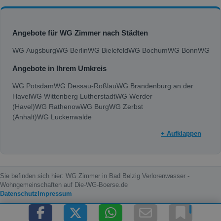
Angebote für WG Zimmer nach Städten
WG Augsburg
WG Berlin
WG Bielefeld
WG Bochum
WG Bonn
WG Bra
Angebote in Ihrem Umkreis
WG Potsdam
WG Dessau-Roßlau
WG Brandenburg an der
Havel
WG Wittenberg Lutherstadt
WG Werder
(Havel)
WG Rathenow
WG Burg
WG Zerbst
(Anhalt)
WG Luckenwalde
+ Aufklappen
Sie befinden sich hier: WG Zimmer in Bad Belzig Verlorenwasser -
Wohngemeinschaften auf Die-WG-Boerse.de
Datenschutz
Impressum
Copyright © 2000 - 2026 die-wg-boerse.de | Content by: die-wg-boerse.de