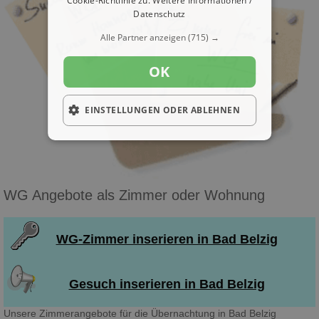
Cookie-Richtlinie zu.
Weitere Informationen /
Datenschutz
Alle Partner anzeigen
(715) →
OK
EINSTELLUNGEN ODER ABLEHNEN
WG Angebote als Zimmer oder Wohnung
WG-Zimmer inserieren in Bad Belzig
Gesuch inserieren in Bad Belzig
Unsere Zimmerangebote für die Übernachtung in Bad Belzig