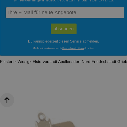
Wir senden dir gern neue Angebote zu Ihrer Suche per E-Mail zu:
Du kannst jederzeit diesen Service abmelden.
Mit dem Absenden werden die
Datenschutzrichtlinien
akzeptiert.
Piesteritz
Wiesigk
Elstervorstadt
Apollensdorf Nord
Friedrichstadt
Grie