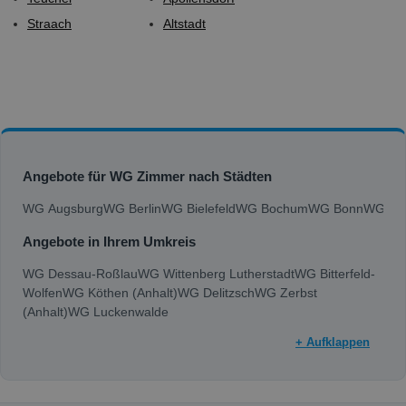
Straach
Altstadt
Angebote für WG Zimmer nach Städten
WG Augsburg
WG Berlin
WG Bielefeld
WG Bochum
WG Bonn
WG Bra
Angebote in Ihrem Umkreis
WG Dessau-Roßlau
WG Wittenberg Lutherstadt
WG Bitterfeld-
Wolfen
WG Köthen (Anhalt)
WG Delitzsch
WG Zerbst
(Anhalt)
WG Luckenwalde
+ Aufklappen