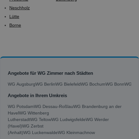
Neschholz
Lütte
Borne
Angebote für WG Zimmer nach Städten
WG Augsburg
WG Berlin
WG Bielefeld
WG Bochum
WG Bonn
WG Bra
Angebote in Ihrem Umkreis
WG Potsdam
WG Dessau-Roßlau
WG Brandenburg an der
Havel
WG Wittenberg
Lutherstadt
WG Teltow
WG Ludwigsfelde
WG Werder
(Havel)
WG Zerbst
(Anhalt)
WG Luckenwalde
WG Kleinmachnow