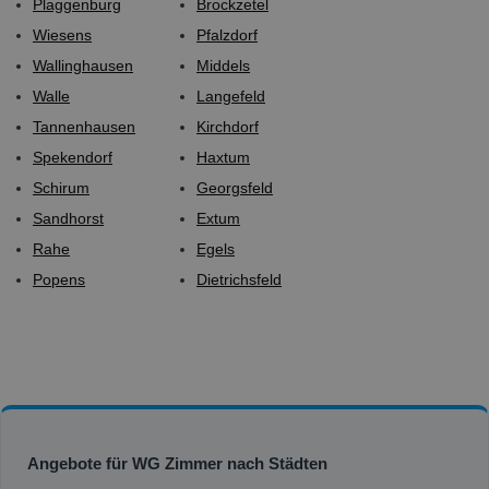
Plaggenburg
Brockzetel
Wiesens
Pfalzdorf
Wallinghausen
Middels
Walle
Langefeld
Tannenhausen
Kirchdorf
Spekendorf
Haxtum
Schirum
Georgsfeld
Sandhorst
Extum
Rahe
Egels
Popens
Dietrichsfeld
Angebote für WG Zimmer nach Städten