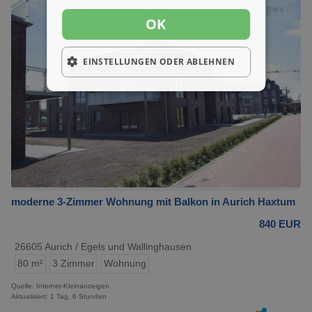
OK
EINSTELLUNGEN ODER ABLEHNEN
moderne 3-Zimmer Wohnung mit Balkon in Aurich Haxtum
840 EUR
26605 Aurich / Egels und Wallinghausen
80 m²
3 Zimmer
Wohnung
Quelle: Internet-Kleinanzeigen
Aktualisiert: 1 Tag, 6 Stunden