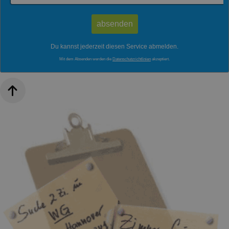
Du kannst jederzeit diesen Service abmelden.
Mit dem Absenden werden die
Datenschutzrichtlinien
akzeptiert.