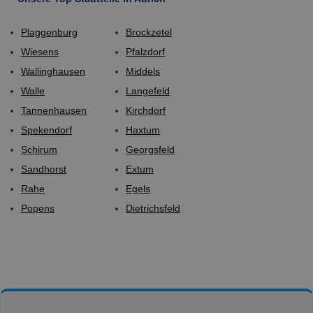
Plaggenburg
Brockzetel
Wiesens
Pfalzdorf
Wallinghausen
Middels
Walle
Langefeld
Tannenhausen
Kirchdorf
Spekendorf
Haxtum
Schirum
Georgsfeld
Sandhorst
Extum
Rahe
Egels
Popens
Dietrichsfeld