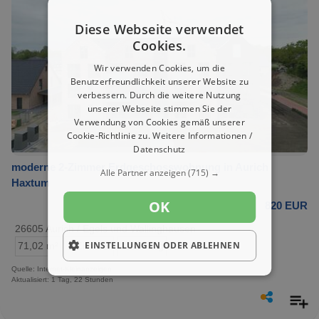
Diese Webseite verwendet
Cookies.
Wir verwenden Cookies, um die
Benutzerfreundlichkeit unserer Website zu
verbessern. Durch die weitere Nutzung
unserer Webseite stimmen Sie der
Verwendung von Cookies gemäß unserer
Cookie-Richtlinie zu.
Weitere Informationen /
Datenschutz
moderne 2-Zimmer Erdgeschosswohnung in Aurich
Alle Partner anzeigen
(715) →
Haxtum
OK
820 EUR
26605 Aurich / Egels und Wallinghausen
EINSTELLUNGEN ODER ABLEHNEN
71,02 m²
2 Zimmer
Wohnung
Quelle: Internet-Kleinanzeigen
Aktualisiert: 1 Tag, 22 Stunden