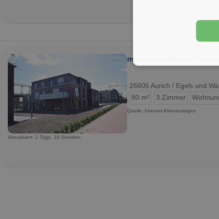
moderne 3-Zimmer Wohnun
26605 Aurich / Egels und Wa
80 m²
3 Zimmer
Wohnun
Quelle: Internet-Kleinanzeigen
Aktualisiert: 2 Tage, 16 Stunden