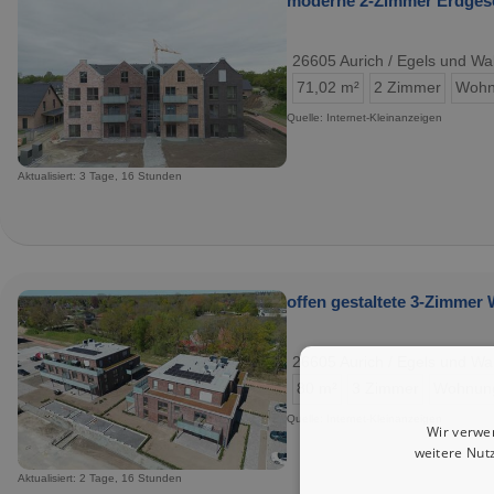
moderne 2-Zimmer Erdges
26605 Aurich / Egels und Wa
71,02 m²
2 Zimmer
Wohn
Quelle: Internet-Kleinanzeigen
Aktualisiert: 3 Tage, 16 Stunden
offen gestaltete 3-Zimmer
26605 Aurich / Egels und Wa
80 m²
3 Zimmer
Wohnun
Quelle: Internet-Kleinanzeigen
Wir verwe
weitere Nut
Aktualisiert: 2 Tage, 16 Stunden