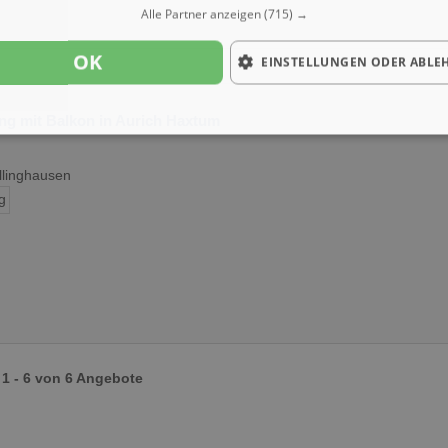
Alle Partner anzeigen
(715) →
OK
EINSTELLUNGEN ODER ABLE
g mit Balkon in Aurich Haxtum
llinghausen
g
1 - 6 von 6 Angebote