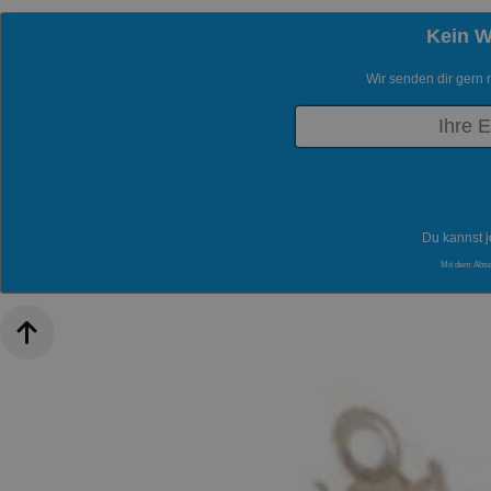
Kein 
Wir senden dir gern 
Du kannst j
Mit dem Abs