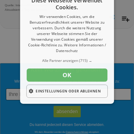
Diese Webseite verwendet
Cookies.
Quelle: Internet-Kleinanzeigen
Aktualisiert: 1 Tag, 16 Stunden
Wir verwenden Cookies, um die
Benutzerfreundlichkeit unserer Website zu
verbessern. Durch die weitere Nutzung
unserer Webseite stimmen Sie der
1 - 2 von 2 Angebote
Verwendung von Cookies gemäß unserer
Cookie-Richtlinie zu.
Weitere Informationen /
Datenschutz
Alle Partner anzeigen
(715) →
Kein WG-Zimmer gefunden?
OK
Wir senden dir gern neue Angebote zu Ihrer Suche per E-Mail zu:
EINSTELLUNGEN ODER ABLEHNEN
Du kannst jederzeit diesen Service abmelden.
Mit dem Absenden werden die
Datenschutzrichtlinien
akzeptiert.