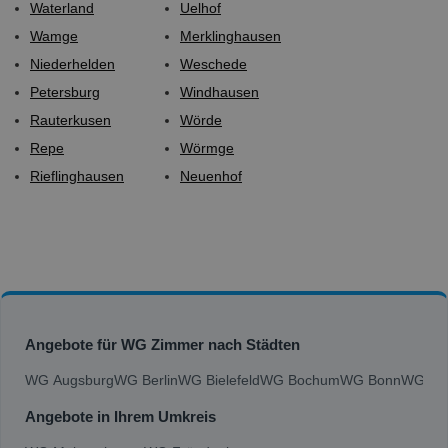
Waterland
Uelhof
Wamge
Merklinghausen
Niederhelden
Weschede
Petersburg
Windhausen
Rauterkusen
Wörde
Repe
Wörmge
Rieflinghausen
Neuenhof
Angebote für WG Zimmer nach Städten
WG Augsburg
WG Berlin
WG Bielefeld
WG Bochum
WG Bonn
WG Bra
Angebote in Ihrem Umkreis