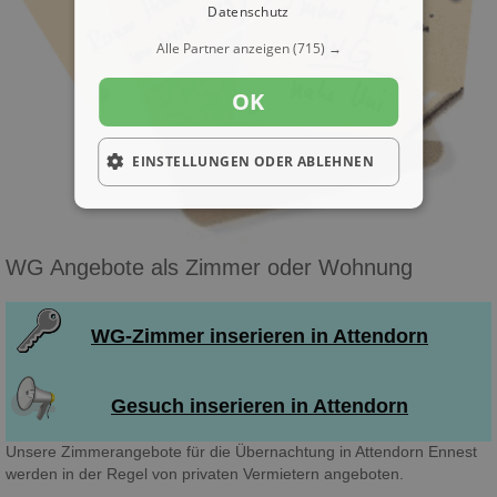
Datenschutz
Alle Partner anzeigen
(715) →
OK
EINSTELLUNGEN ODER ABLEHNEN
WG Angebote als Zimmer oder Wohnung
WG-Zimmer inserieren in Attendorn
Gesuch inserieren in Attendorn
Unsere Zimmerangebote für die Übernachtung in Attendorn Ennest
werden in der Regel von privaten Vermietern angeboten.