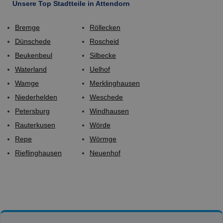
Unsere Top Stadtteile in Attendorn
Bremge
Röllecken
Dünschede
Roscheid
Beukenbeul
Silbecke
Waterland
Uelhof
Wamge
Merklinghausen
Niederhelden
Weschede
Petersburg
Windhausen
Rauterkusen
Wörde
Repe
Wörmge
Rieflinghausen
Neuenhof