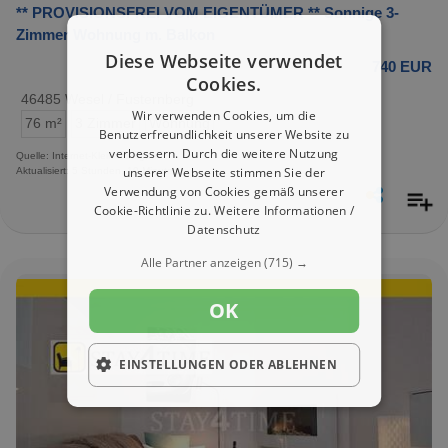
** PROVISIONSFREI VOM EIGENTÜMER ** Sonnige 3-
Zimmer Wohnung m. Balkon
Diese Webseite verwendet
740 EUR
Cookies.
46485 Wesel / Fusternberg
Wir verwenden Cookies, um die
76 m²
3 Zimmer
Wohnung
Benutzerfreundlichkeit unserer Website zu
verbessern. Durch die weitere Nutzung
Quelle: Internet-Kleinanzeigen
unserer Webseite stimmen Sie der
Aktualisiert: 5 Stunden, 19 Minuten
Verwendung von Cookies gemäß unserer
Cookie-Richtlinie zu.
Weitere Informationen /
Datenschutz
Alle Partner anzeigen
(715) →
OK
EINSTELLUNGEN ODER ABLEHNEN