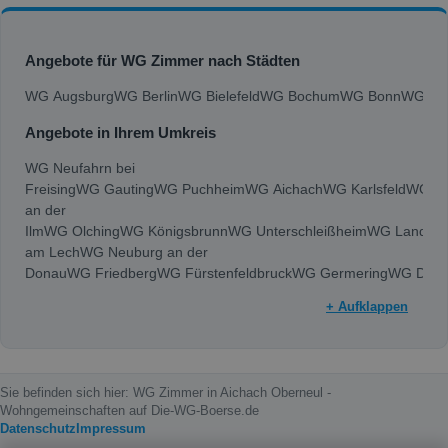
Angebote für WG Zimmer nach Städten
WG Augsburg
WG Berlin
WG Bielefeld
WG Bochum
WG Bonn
WG Bra
Angebote in Ihrem Umkreis
WG Neufahrn bei
Freising
WG Gauting
WG Puchheim
WG Aichach
WG Karlsfeld
WG N
an der
Ilm
WG Olching
WG Königsbrunn
WG Unterschleißheim
WG Landsbe
am Lech
WG Neuburg an der
Donau
WG Friedberg
WG Fürstenfeldbruck
WG Germering
WG Dach
+ Aufklappen
Sie befinden sich hier: WG Zimmer in Aichach Oberneul -
Wohngemeinschaften auf Die-WG-Boerse.de
Datenschutz
Impressum