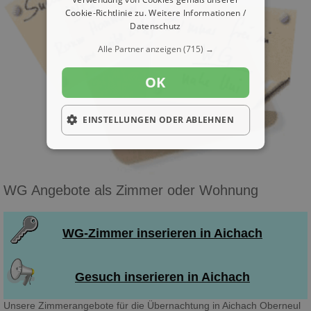
Cookie-Richtlinie zu.
Weitere Informationen /
Datenschutz
Alle Partner anzeigen
(715) →
OK
EINSTELLUNGEN ODER ABLEHNEN
WG Angebote als Zimmer oder Wohnung
WG-Zimmer inserieren in Aichach
Gesuch inserieren in Aichach
Unsere Zimmerangebote für die Übernachtung in Aichach Oberneul