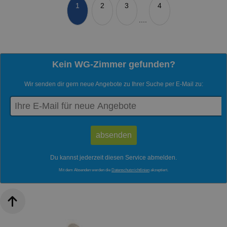
1
2
3
4
....
Kein WG-Zimmer gefunden?
Wir senden dir gern neue Angebote zu Ihrer Suche per E-Mail zu:
Du kannst jederzeit diesen Service abmelden.
Mit dem Absenden werden die
Datenschutzrichtlinien
akzeptiert.