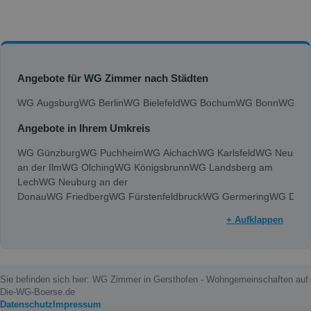
Angebote für WG Zimmer nach Städten
WG Augsburg
WG Berlin
WG Bielefeld
WG Bochum
WG Bonn
WG Bra
Angebote in Ihrem Umkreis
WG Günzburg
WG Puchheim
WG Aichach
WG Karlsfeld
WG Neusäß
an der Ilm
WG Olching
WG Königsbrunn
WG Landsberg am
Lech
WG Neuburg an der
Donau
WG Friedberg
WG Fürstenfeldbruck
WG Germering
WG Dach
+ Aufklappen
Sie befinden sich hier: WG Zimmer in Gersthofen - Wohngemeinschaften auf
Die-WG-Boerse.de
Datenschutz
Impressum