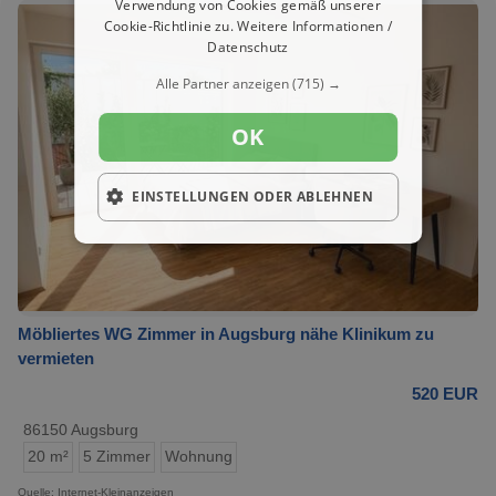
Verwendung von Cookies gemäß unserer
Cookie-Richtlinie zu.
Weitere Informationen /
Datenschutz
Alle Partner anzeigen
(715) →
OK
EINSTELLUNGEN ODER ABLEHNEN
Möbliertes WG Zimmer in Augsburg nähe Klinikum zu
vermieten
520 EUR
86150 Augsburg
20 m²
5 Zimmer
Wohnung
Quelle: Internet-Kleinanzeigen