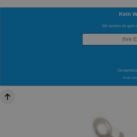
Kein 
Wir senden dir gern 
Du kannst j
Mit dem Abs