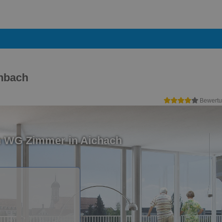
nbach
Bewertu
n WG Zimmer in Aichach