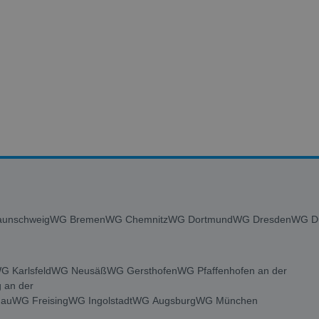
unschweig
WG Bremen
WG Chemnitz
WG Dortmund
WG Dresden
WG Du
G Karlsfeld
WG Neusäß
WG Gersthofen
WG Pfaffenhofen an der
 an der
au
WG Freising
WG Ingolstadt
WG Augsburg
WG München