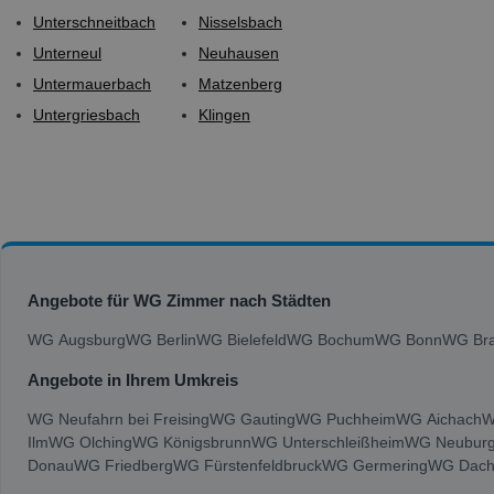
Unterschneitbach
Nisselsbach
Unterneul
Neuhausen
Untermauerbach
Matzenberg
Untergriesbach
Klingen
Angebote für WG Zimmer nach Städten
WG Augsburg
WG Berlin
WG Bielefeld
WG Bochum
WG Bonn
WG Bra
Angebote in Ihrem Umkreis
WG Neufahrn bei Freising
WG Gauting
WG Puchheim
WG Aichach
W
Ilm
WG Olching
WG Königsbrunn
WG Unterschleißheim
WG Neuburg
Donau
WG Friedberg
WG Fürstenfeldbruck
WG Germering
WG Dach