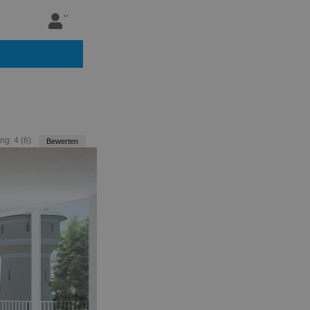
ng:
4
(
6
)
Bewerten