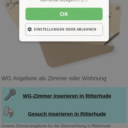
Alle Partner anzeigen
(715) →
OK
EINSTELLUNGEN ODER ABLEHNEN
WG Angebote als Zimmer oder Wohnung
WG-Zimmer inserieren in Ritterhude
Gesuch inserieren in Ritterhude
Unsere Zimmerangebote für die Übernachtung in Ritterhude