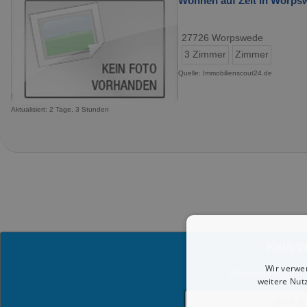
Wohnen auf Zeit in Worpsw
27726 Worpswede
3 Zimmer
Zimmer
Quelle: Immobilienscout24.de
Aktualisiert: 2 Tage, 3 Stunden
Kein 
Wir verwe
Wir senden dir gern 
weitere Nut