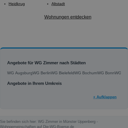
Heidkrug
Altstadt
Wohnungen entdecken
Angebote für WG Zimmer nach Städten
WG Augsburg
WG Berlin
WG Bielefeld
WG Bochum
WG Bonn
WG Bra
Angebote in Ihrem Umkreis
+ Aufklappen
Sie befinden sich hier: WG Zimmer in Münster Uppenberg -
Wohngemeinschaften auf Die-WG-Boerse.de