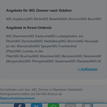
Angebote für WG Zimmer nach Städten
WG Augsburg
WG Berlin
WG Bielefeld
WG Bochum
WG Bonn
WG Bra
Angebote in Ihrem Umkreis
WG Mannheim
WG Karlsruhe
WG Ludwigshafen am
Rhein
WG Darmstadt
WG Heidelberg
WG Worms
WG Neustadt
an der Weinstraße
WG Speyer
WG Frankenthal
(Pfalz)
WG Landau in der
Pfalz
WG Bruchsal
WG Weinheim
WG Bensheim
WG Sinsheim
WG Vi
(Bergstraße)
WG Pfungstadt
WG Stutensee
WG Riedstadt
WG Mosb
+ Aufklappen
Sie befinden sich hier: WG Zimmer in Mannheim Niederfeld -
Wohngemeinschaften auf Die-WG-Boerse.de
Datenschutz
Impressum