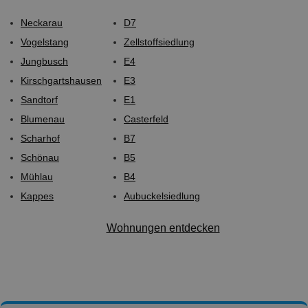
Neckarau
D7
Vogelstang
Zellstoffsiedlung
Jungbusch
E4
Kirschgartshausen
E3
Sandtorf
E1
Blumenau
Casterfeld
Scharhof
B7
Schönau
B5
Mühlau
B4
Kappes
Aubuckelsiedlung
Wohnungen entdecken