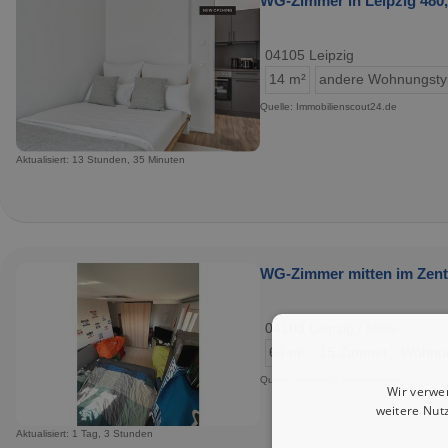
WG-Zimmer in Leipzig 480,
04105 Leipzig
14 m²
andere Wohnungst
Quelle: Immobilienscout24.de
Aktualisiert: 13 Stunden, 35 Minuten
WG-Zimmer mitten im Zent
04103 Leipzig / Mitte
64 m²
15 Zimmer
Wohnu
Quelle: Internet-Kleinanzeigen
Wir verwe
weitere Nut
Aktualisiert: 1 Tag, 3 Stunden