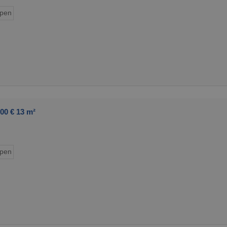
ypen
00 € 13 m²
ypen