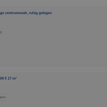
Lage zentrumsnah, ruhig gelegen
g
00 € 17 m²
ypen