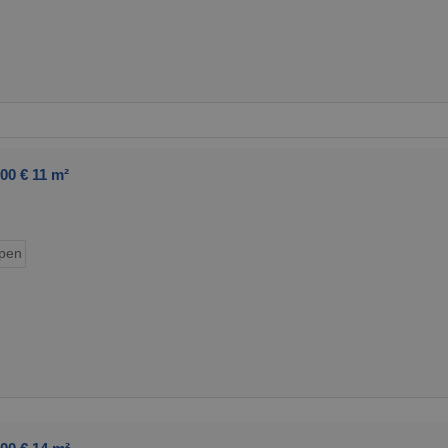
00 € 11 m²
pen