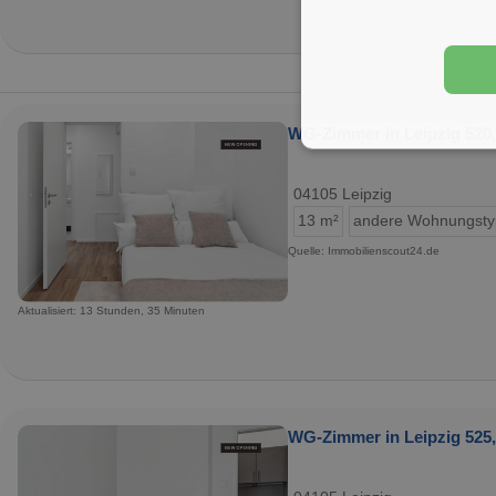
WG-Zimmer in Leipzig 520,
04105 Leipzig
13 m²
andere Wohnungst
Quelle: Immobilienscout24.de
Aktualisiert: 13 Stunden, 35 Minuten
WG-Zimmer in Leipzig 525,