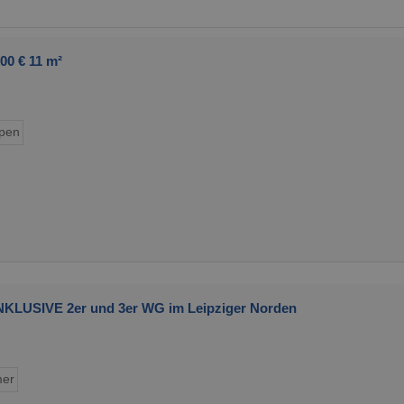
00 € 11 m²
pen
-INKLUSIVE 2er und 3er WG im Leipziger Norden
mer