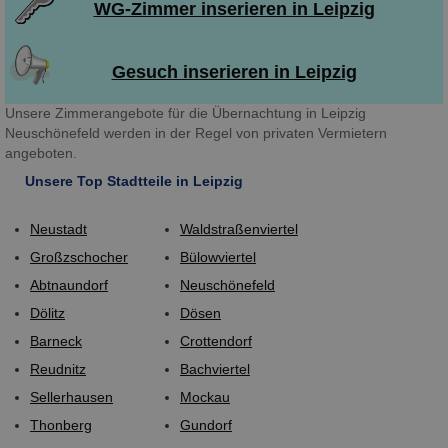
WG-Zimmer inserieren in Leipzig
Gesuch inserieren in Leipzig
Unsere Zimmerangebote für die Übernachtung in Leipzig
Neuschönefeld werden in der Regel von privaten Vermietern
angeboten.
Unsere Top Stadtteile in Leipzig
Neustadt
Waldstraßenviertel
Großzschocher
Bülowviertel
Abtnaundorf
Neuschönefeld
Dölitz
Dösen
Barneck
Crottendorf
Reudnitz
Bachviertel
Sellerhausen
Mockau
Thonberg
Gundorf