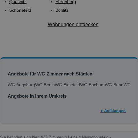
Quasnitz
Ehrenberg
Schönefeld
Böhlitz
Wohnungen entdecken
Angebote für WG Zimmer nach Städten
WG Augsburg
WG Berlin
WG Bielefeld
WG Bochum
WG Bonn
WG Bra
Angebote in Ihrem Umkreis
+ Aufklappen
Sie befinden sich hier: WG Zimmer in Leipzig Neuschönefeld -