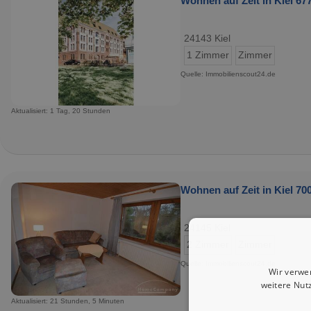
Wohnen auf Zeit in Kiel 677
24143 Kiel
1 Zimmer
Zimmer
Quelle: Immobilienscout24.de
Aktualisiert: 1 Tag, 20 Stunden
Wohnen auf Zeit in Kiel 700
24145 Kiel
2 Zimmer
Zimmer
Quelle: Immobilienscout24.de
Wir verwe
weitere Nut
Aktualisiert: 21 Stunden, 5 Minuten