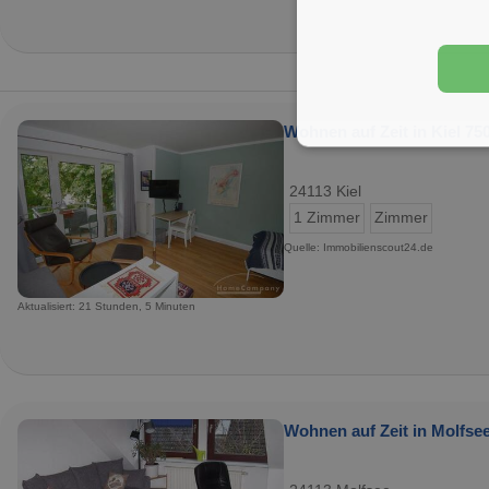
Wohnen auf Zeit in Kiel 750
24113 Kiel
1 Zimmer
Zimmer
Quelle: Immobilienscout24.de
Aktualisiert: 21 Stunden, 5 Minuten
Wohnen auf Zeit in Molfsee