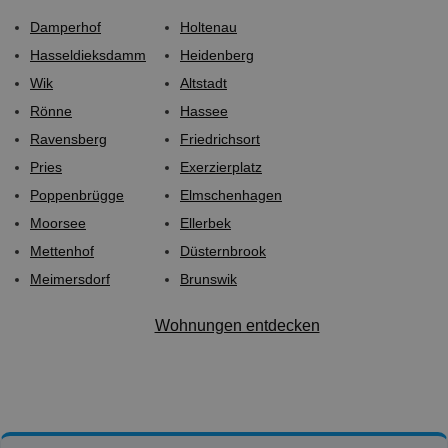
Damperhof
Holtenau
Hasseldieksdamm
Heidenberg
Wik
Altstadt
Rönne
Hassee
Ravensberg
Friedrichsort
Pries
Exerzierplatz
Poppenbrügge
Elmschenhagen
Moorsee
Ellerbek
Mettenhof
Düsternbrook
Meimersdorf
Brunswik
Wohnungen entdecken