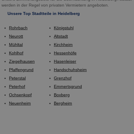
werden in der Regel von privaten Vermietern angeboten.
Unsere Top Stadtteile in Heidelberg
Rohrbach
Königstuhl
Neurott
Altstadt
Mühltal
Kirchheim
Kohlhof
Hessenhöfe
Ziegelhausen
Hasenleiser
Pfaffengrund
Handschuhsheim
Peterstal
Grenzhof
Peterhof
Emmertsgrund
Ochsenkopf
Boxberg
Neuenheim
Bergheim