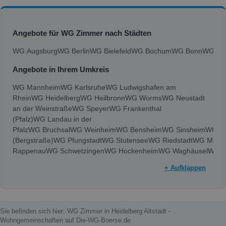
Angebote für WG Zimmer nach Städten
WG Augsburg
WG Berlin
WG Bielefeld
WG Bochum
WG Bonn
WG Bra
Angebote in Ihrem Umkreis
WG Mannheim
WG Karlsruhe
WG Ludwigshafen am
Rhein
WG Heidelberg
WG Heilbronn
WG Worms
WG Neustadt
an der Weinstraße
WG Speyer
WG Frankenthal
(Pfalz)
WG Landau in der
Pfalz
WG Bruchsal
WG Weinheim
WG Bensheim
WG Sinsheim
WG Vi
(Bergstraße)
WG Pfungstadt
WG Stutensee
WG Riedstadt
WG Mosb
Rappenau
WG Schwetzingen
WG Hockenheim
WG Waghäusel
WG G
+ Aufklappen
Sie befinden sich hier: WG Zimmer in Heidelberg Altstadt -
Wohngemeinschaften auf Die-WG-Boerse.de