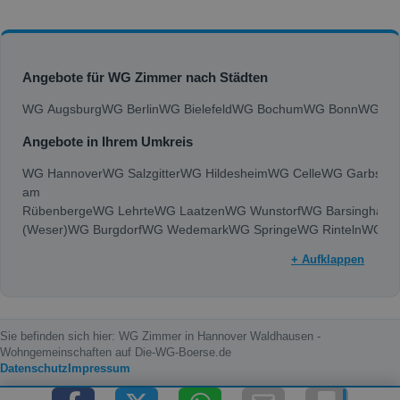
Angebote für WG Zimmer nach Städten
WG Augsburg
WG Berlin
WG Bielefeld
WG Bochum
WG Bonn
WG Bra
Angebote in Ihrem Umkreis
WG Hannover
WG Salzgitter
WG Hildesheim
WG Celle
WG Garbsen
am
Rübenberge
WG Lehrte
WG Laatzen
WG Wunstorf
WG Barsinghaus
(Weser)
WG Burgdorf
WG Wedemark
WG Springe
WG Rinteln
WG Ro
+ Aufklappen
Sie befinden sich hier: WG Zimmer in Hannover Waldhausen -
Wohngemeinschaften auf Die-WG-Boerse.de
Datenschutz
Impressum